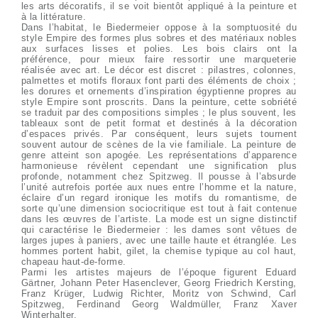
les arts décoratifs, il se voit bientôt appliqué à la peinture et
à la littérature.
Dans l’habitat, le Biedermeier oppose à la somptuosité du
style Empire des formes plus sobres et des matériaux nobles
aux surfaces lisses et polies. Les bois clairs ont la
préférence, pour mieux faire ressortir une marqueterie
réalisée avec art. Le décor est discret : pilastres, colonnes,
palmettes et motifs floraux font parti des éléments de choix ;
les dorures et ornements d’inspiration égyptienne propres au
style Empire sont proscrits. Dans la peinture, cette sobriété
se traduit par des compositions simples ; le plus souvent, les
tableaux sont de petit format et destinés à la décoration
d’espaces privés. Par conséquent, leurs sujets tournent
souvent autour de scènes de la vie familiale. La peinture de
genre atteint son apogée. Les représentations d’apparence
harmonieuse révèlent cependant une signification plus
profonde, notamment chez Spitzweg. Il pousse à l’absurde
l’unité autrefois portée aux nues entre l’homme et la nature,
éclaire d’un regard ironique les motifs du romantisme, de
sorte qu’une dimension sociocritique est tout à fait contenue
dans les œuvres de l’artiste. La mode est un signe distinctif
qui caractérise le Biedermeier : les dames sont vêtues de
larges jupes à paniers, avec une taille haute et étranglée. Les
hommes portent habit, gilet, la chemise typique au col haut,
chapeau haut-de-forme.
Parmi les artistes majeurs de l’époque figurent Eduard
Gärtner, Johann Peter Hasenclever, Georg Friedrich Kersting,
Franz Krüger, Ludwig Richter, Moritz von Schwind, Carl
Spitzweg, Ferdinand Georg Waldmüller, Franz Xaver
Winterhalter.