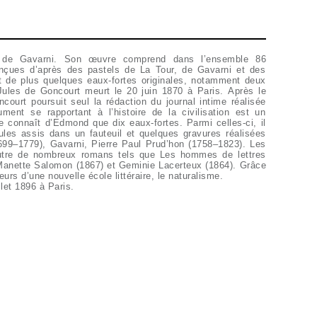
le de Gavarni. Son œuvre comprend dans l’ensemble 86
nçues d’après des pastels de La Tour, de Gavarni et des
it de plus quelques eaux-fortes originales, notamment deux
Jules de Goncourt meurt le 20 juin 1870 à Paris. Après le
ourt poursuit seul la rédaction du journal intime réalisée
nt se rapportant à l’histoire de la civilisation est un
 connaît d’Edmond que dix eaux-fortes. Parmi celles-ci, il
Jules assis dans un fauteuil et quelques gravures réalisées
99–1779), Gavarni, Pierre Paul Prud’hon (1758–1823). Les
urs d’une nouvelle école littéraire, le naturalisme.
let 1896 à Paris.