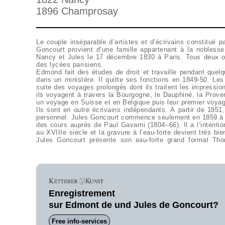
1896 Champrosay
Le couple inséparable d’artistes et d’écrivains constitué 
Goncourt provient d’une famille appartenant à la nobles
Nancy et Jules le 17 décembre 1830 à Paris. Tous deux o
des lycées parisiens.
Edmond fait des études de droit et travaille pendant que
dans un ministère. Il quitte ses fonctions en 1849-50. Les
suite des voyages prolongés dont ils traitent les impressi
ils voyagent à travers la Bourgogne, le Dauphiné, la Proven
un voyage en Suisse et en Belgique puis leur premier voyag
Ils sont en outre écrivains indépendants. A partir de 1851,
frères Goncourt rédigèrent en outre de nombreux romans
personnel. Jules Goncourt commence seulement en 1859 à s
(1860), Renée Mauperin (1864), Manette Salomon (1867) et
des cours auprès de Paul Gavarni (1804–66). Il a l’intention
au XVIIIe siècle et la gravure à l’eau-forte devient très b
Jules Goncourt présente son eau-forte grand format Th
Enregistrement
sur Edmont de und Jules de Goncourt?
Free info-services