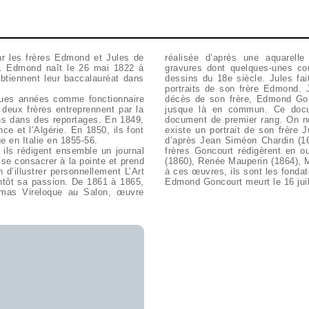
par les frères Edmond et Jules de
réalisée d’après une aquarel
se. Edmond naît le 26 mai 1822 à
gravures dont quelques-unes co
btiennent leur baccalauréat dans
dessins du 18e siècle. Jules fa
portraits de son frère Edmond. 
lques années comme fonctionnaire
décès de son frère, Edmond Gonc
 deux frères entreprennent par la
jusque là en commun. Ce docume
ons dans des reportages. En 1849,
document de premier rang. On ne
ce et l’Algérie. En 1850, ils font
existe un portrait de son frère 
e en Italie en 1855-56.
d’après Jean Siméon Chardin (16
 ils rédigent ensemble un journal
 tels que Les hommes de lettres
e consacrer à la pointe et prend
 Geminie Lacerteux (1864). Grâce
 d’illustrer personnellement L’Art
à ces œuvres, ils sont les fondate
ientôt sa passion. De 1861 à 1865,
Edmond Goncourt meurt le 16 juil
omas Vireloque au Salon, œuvre