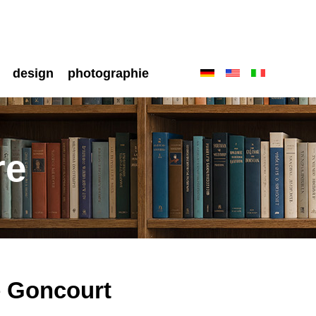
design
photographie
re
e Goncourt