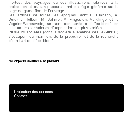
mortes, des paysages ou des illustrations relatives à la
profession et au rang apparaissant en règle générale sur la
page de garde fixe de l’ouvrage.
Les artistes de toutes les époques, dont L. Cranach, A.
Dürer, L. Holbein, M. Behmer, M. Fingesten, M. Klinger et H.
Vogeler-Worpswede, se sont consacrés à l’ "ex-libris" en
utilisant les techniques d’impression les plus variées.
Plusieurs sociétés (dont la société allemande des "ex-libris")
s’occupent du maintien, de la protection et de la recherche
liée à l’art de l’ "ex-libris".
No objects available at present
Protection des données
Contact