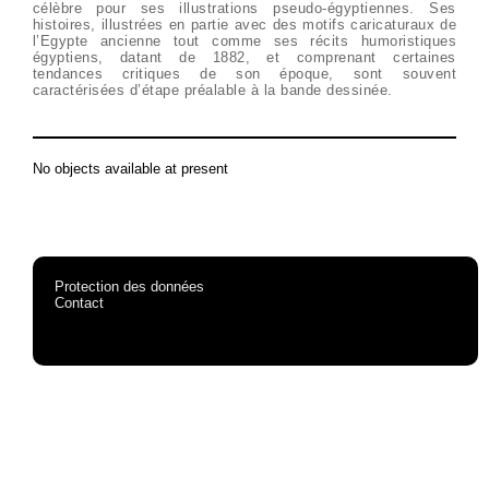
célèbre pour ses illustrations pseudo-égyptiennes. Ses
histoires, illustrées en partie avec des motifs caricaturaux de
l’Egypte ancienne tout comme ses récits humoristiques
égyptiens, datant de 1882, et comprenant certaines
tendances critiques de son époque, sont souvent
caractérisées d’étape préalable à la bande dessinée.
No objects available at present
Protection des données
Contact