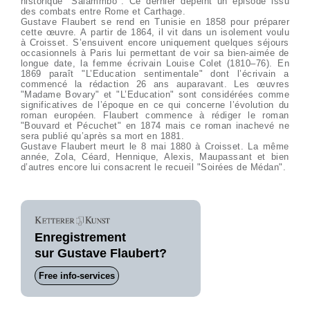
historique "Salammbô". Ce dernier dépeint un épisode issu
des combats entre Rome et Carthage.
Gustave Flaubert se rend en Tunisie en 1858 pour préparer
cette œuvre. A partir de 1864, il vit dans un isolement voulu
à Croisset. S’ensuivent encore uniquement quelques séjours
occasionnels à Paris lui permettant de voir sa bien-aimée de
longue date, la femme écrivain Louise Colet (1810–76). En
1869 paraît "L’Education sentimentale" dont l’écrivain a
commencé la rédaction 26 ans auparavant. Les œuvres
"Madame Bovary" et "L’Education" sont considérées comme
significatives de l’époque en ce qui concerne l’évolution du
roman européen. Flaubert commence à rédiger le roman
"Bouvard et Pécuchet" en 1874 mais ce roman inachevé ne
sera publié qu’après sa mort en 1881.
Gustave Flaubert meurt le 8 mai 1880 à Croisset. La même
année, Zola, Céard, Hennique, Alexis, Maupassant et bien
d’autres encore lui consacrent le recueil "Soirées de Médan".
Enregistrement
sur Gustave Flaubert?
Free info-services