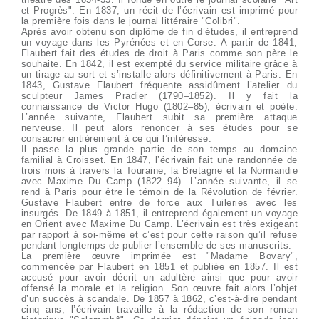
et Progrès". En 1837, un récit de l’écrivain est imprimé pour
la première fois dans le journal littéraire "Colibri".
Après avoir obtenu son diplôme de fin d’études, il entreprend
un voyage dans les Pyrénées et en Corse. A partir de 1841,
Flaubert fait des études de droit à Paris comme son père le
souhaite. En 1842, il est exempté du service militaire grâce à
un tirage au sort et s’installe alors définitivement à Paris. En
1843, Gustave Flaubert fréquente assidûment l’atelier du
sculpteur James Pradier (1790–1852). Il y fait la
connaissance de Victor Hugo (1802–85), écrivain et poète.
L’année suivante, Flaubert subit sa première attaque
nerveuse. Il peut alors renoncer à ses études pour se
consacrer entièrement à ce qui l’intéresse.
Il passe la plus grande partie de son temps au domaine
familial à Croisset. En 1847, l’écrivain fait une randonnée de
trois mois à travers la Touraine, la Bretagne et la Normandie
avec Maxime Du Camp (1822–94). L’année suivante, il se
rend à Paris pour être le témoin de la Révolution de février.
Gustave Flaubert entre de force aux Tuileries avec les
insurgés. De 1849 à 1851, il entreprend également un voyage
en Orient avec Maxime Du Camp. L’écrivain est très exigeant
par rapport à soi-même et c’est pour cette raison qu’il refuse
pendant longtemps de publier l’ensemble de ses manuscrits.
La première œuvre imprimée est "Madame Bovary",
commencée par Flaubert en 1851 et publiée en 1857. Il est
accusé pour avoir décrit un adultère ainsi que pour avoir
offensé la morale et la religion. Son œuvre fait alors l’objet
d’un succès à scandale. De 1857 à 1862, c’est-à-dire pendant
cinq ans, l’écrivain travaille à la rédaction de son roman