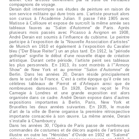
compagnons de voyage.
Derain doit interrompre ses études de peinture en raison de
son service militaire qui dure trois ans. L’artiste poursuit alors
son cursus à l’Académie Julian. Il passe l’été 1905 avec
Matisse à Collioure et expose de surcroît la même année ses
tableaux fauves au "Salon d'Automne" de Paris. Après
plusieurs mois passés avec Picasso à Avignon en 1908,
André Derain est soumis à l’influence du cubisme. Le peintre
participe à l’exposition de la "Nouvelle Association d’artistes"
de Munich en 1910 et également à l’exposition du Cavalier
bleu ("Der Blaue Reiter") un an plus tard. En 1912, la "période
gothique" signifie le début d’une nouvelle étape de création
artistique. Durant cette période, l’artiste peint ses tableaux
les plus personnels. En 1913, ils sont montrés à l’"Armory
Show" de New York et au premier "Salon d’Automne" de
Berlin. Dans les années 20, Derain réside principalement
dans le sud de la France. C’est à cette époque qu’il crée ses
célèbres tableaux de Pierrot et d’Arlequin ainsi que de
nombreuses danseuses. En 1928, Derain reçoit le Prix
Carnegie à Londres et une grande exposition est alors
organisée dans ce cadre. André Derain expose dans d’autres
expositions importantes à Berlin, Paris, New York et
Bruxelles les deux années suivantes. En 1935, le musée
d’art de la ville de Berne organise la première rétrospective
importante consacrée à son œuvre. La même année, Derain
s’installe à Chambourcy.
Dans les années 30, l’Opéra de Paris passe de nombreuses
commandes de costumes et de décors auprès de l’artiste qui
illustre en outre les "Héroïdes" d’Ovide en 1932 et "Salomé"