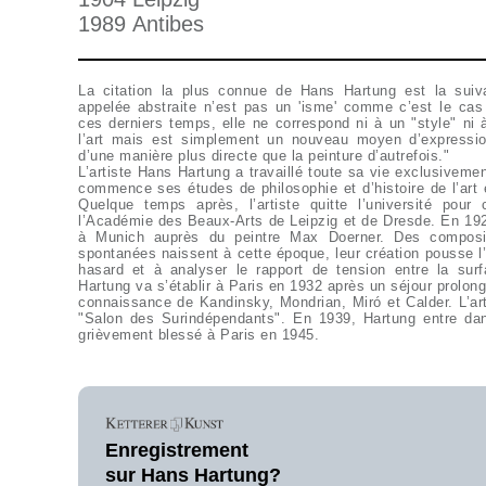
1989 Antibes
La citation la plus connue de Hans Hartung est la suiva
appelée abstraite n’est pas un 'isme' comme c’est le 
ces derniers temps, elle ne correspond ni à un "style" ni 
l’art mais est simplement un nouveau moyen d’expressi
d’une manière plus directe que la peinture d’autrefois."
L’artiste Hans Hartung a travaillé toute sa vie exclusiveme
commence ses études de philosophie et d’histoire de l’art e
Quelque temps après, l’artiste quitte l’université pour
l’Académie des Beaux-Arts de Leipzig et de Dresde. En 192
à Munich auprès du peintre Max Doerner. Des composit
spontanées naissent à cette époque, leur création pousse l’ar
hasard et à analyser le rapport de tension entre la sur
Hartung va s’établir à Paris en 1932 après un séjour prolongé 
connaissance de Kandinsky, Mondrian, Miró et Calder. L’art
"Salon des Surindépendants". En 1939, Hartung entre dan
grièvement blessé à Paris en 1945.
Enregistrement
sur Hans Hartung?