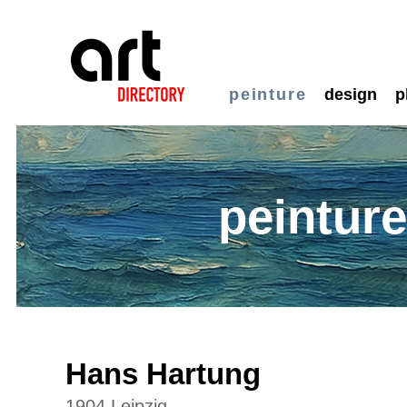
peinture
design
p
peintur
Hans Hartung
1904 Leipzig