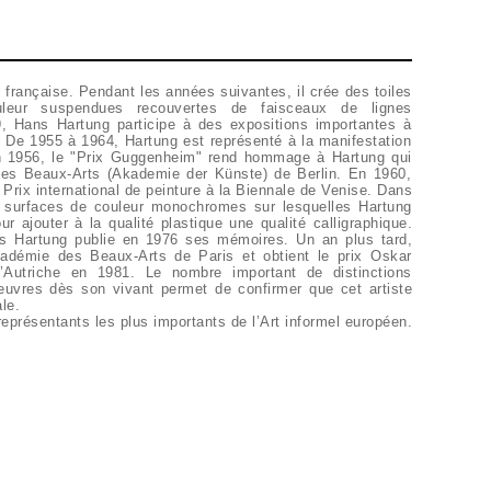
té française. Pendant les années suivantes, il crée des toiles
eur suspendues recouvertes de faisceaux de lignes
49, Hans Hartung participe à des expositions importantes à
. De 1955 à 1964, Hartung est représenté à la manifestation
n 1956, le "Prix Guggenheim" rend hommage à Hartung qui
es Beaux-Arts (Akademie der Künste) de Berlin. En 1960,
d Prix international de peinture à la Biennale de Venise. Dans
 surfaces de couleur monochromes sur lesquelles Hartung
ur ajouter à la qualité plastique une qualité calligraphique.
ans Hartung publie en 1976 ses mémoires. Un an plus tard,
cadémie des Beaux-Arts de Paris et obtient le prix Oskar
Autriche en 1981. Le nombre important de distinctions
uvres dès son vivant permet de confirmer que cet artiste
ale.
représentants les plus importants de l’Art informel européen.