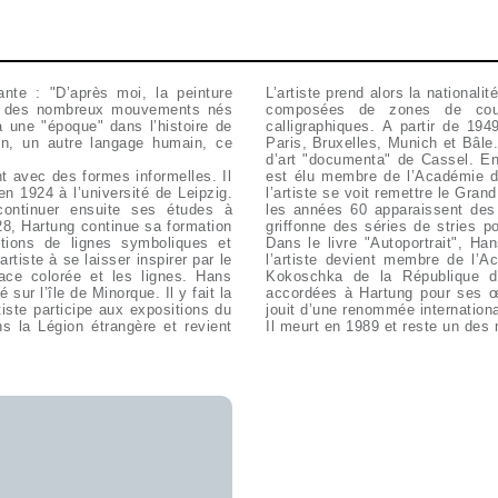
nte : "D’après moi, la peinture
L’artiste prend alors la nationali
cas des nombreux mouvements nés
composées de zones de coul
à une "époque" dans l’histoire de
calligraphiques. A partir de 19
on, un autre langage humain, ce
Paris, Bruxelles, Munich et Bâle
d’art "documenta" de Cassel. E
nt avec des formes informelles. Il
est élu membre de l’Académie d
n 1924 à l’université de Leipzig.
l’artiste se voit remettre le Gran
 continuer ensuite ses études à
les années 60 apparaissent des
8, Hartung continue sa formation
griffonne des séries de stries po
ions de lignes symboliques et
Dans le livre "Autoportrait", H
tiste à se laisser inspirer par le
l’artiste devient membre de l’A
face colorée et les lignes. Hans
Kokoschka de la République d’
sur l’île de Minorque. Il y fait la
accordées à Hartung pour ses œ
iste participe aux expositions du
jouit d’une renommée internation
s la Légion étrangère et revient
Il meurt en 1989 et reste un des 