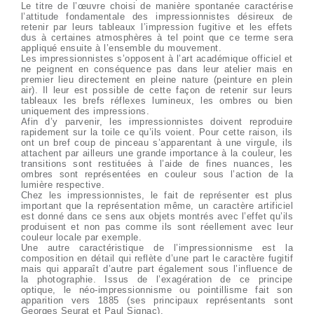
Le titre de l’œuvre choisi de manière spontanée caractérise
l’attitude fondamentale des impressionnistes désireux de
retenir par leurs tableaux l’impression fugitive et les effets
dus à certaines atmosphères à tel point que ce terme sera
appliqué ensuite à l’ensemble du mouvement.
Les impressionnistes s’opposent à l’art académique officiel et
ne peignent en conséquence pas dans leur atelier mais en
premier lieu directement en pleine nature (peinture en plein
air). Il leur est possible de cette façon de retenir sur leurs
tableaux les brefs réflexes lumineux, les ombres ou bien
uniquement des impressions.
Afin d’y parvenir, les impressionnistes doivent reproduire
rapidement sur la toile ce qu’ils voient. Pour cette raison, ils
ont un bref coup de pinceau s’apparentant à une virgule, ils
attachent par ailleurs une grande importance à la couleur, les
transitions sont restituées à l’aide de fines nuances, les
ombres sont représentées en couleur sous l’action de la
lumière respective.
Chez les impressionnistes, le fait de représenter est plus
important que la représentation même, un caractère artificiel
est donné dans ce sens aux objets montrés avec l’effet qu’ils
produisent et non pas comme ils sont réellement avec leur
couleur locale par exemple.
Une autre caractéristique de l’impressionnisme est la
composition en détail qui reflète d’une part le caractère fugitif
mais qui apparaît d’autre part également sous l’influence de
la photographie. Issus de l’exagération de ce principe
optique, le néo-impressionnisme ou pointillisme fait son
apparition vers 1885 (ses principaux représentants sont
Georges Seurat et Paul Signac).