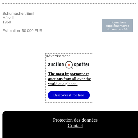
Schumacher, Emil
März II
1960
Informations
supplémentaires
du vendeur >>
Estimation 50.000 EUR
Advertisement
The most important art
auctions
from all over the
world at a glance!
Discover it for free
Protection des données
Contact