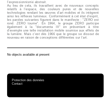
l’expressionnisme abstrait.
Au lieu de cela, ils travaillent avec de nouveaux concepts
relatifs à l’espace, des couleurs pures et de nouvelles
technologies rendant les œuvres d’art mobiles et ils intègrent
ainsi les réflexes lumineux. Conformément à cet état d’esprit,
les paroles suivantes figurent dans le manifeste : "ZERO est
rond. ZERO tourne". En 1964, le groupe ZERO participe
également à la "documenta III" en présentant à titre
d’exemple une telle installation mobile soumise aux effets de
la lumière. Mais c’est dès 1966 que le groupe se dissout de
nouveau en raison de conceptions différentes sur l’art.
No objects available at present
Protection des données
Contact