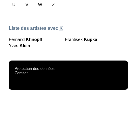
U
V
W
Z
Liste des artistes avec
K
Fernand
Khnopff
Frantisek
Kupka
Yves
Klein
Protection des données
Contact