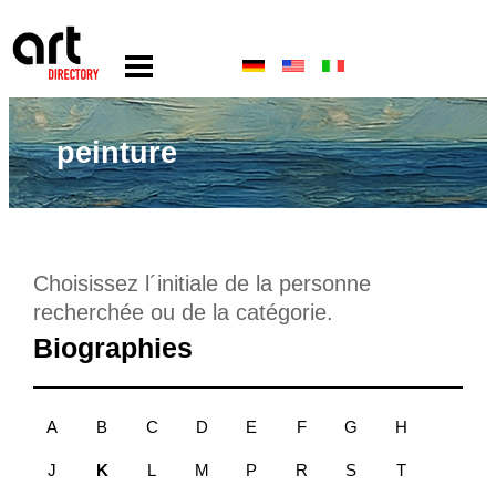
peinture
Choisissez l´initiale de la personne
recherchée ou de la catégorie.
Biographies
A
B
C
D
E
F
G
H
J
K
L
M
P
R
S
T