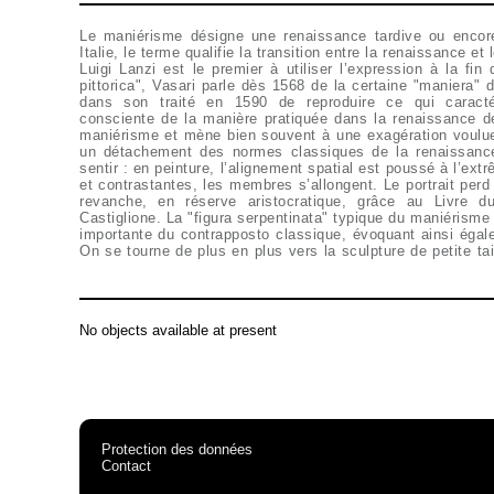
Le maniérisme désigne une renaissance tardive ou encor
Italie, le terme qualifie la transition entre la renaissance e
Luigi Lanzi est le premier à utiliser l’expression à la fin
pittorica", Vasari parle dès 1568 de la certaine "maniera" 
dans son traité en 1590 de reproduire ce qui caractér
consciente de la manière pratiquée dans la renaissance dev
maniérisme et mène bien souvent à une exagération voulue 
un détachement des normes classiques de la renaissanc
sentir : en peinture, l’alignement spatial est poussé à l’ext
et contrastantes, les membres s’allongent. Le portrait perd
revanche, en réserve aristocratique, grâce au Livre du
Castiglione. La "figura serpentinata" typique du maniérisme 
importante du contrapposto classique, évoquant ainsi égal
On se tourne de plus en plus vers la sculpture de petite tail
No objects available at present
Protection des données
Contact