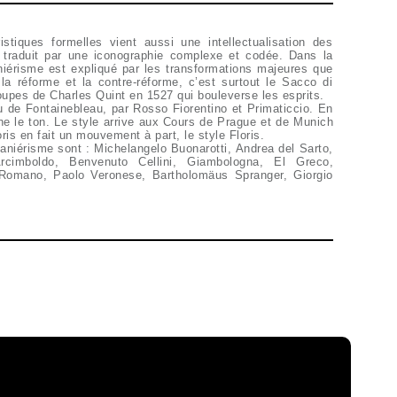
istiques formelles vient aussi une intellectualisation des
 traduit par une iconographie complexe et codée. Dans la
érisme est expliqué par les transformations majeures que
 la réforme et la contre-réforme, c’est surtout le Sacco di
upes de Charles Quint en 1527 qui bouleverse les esprits.
 de Fontainebleau, par Rosso Fiorentino et Primaticcio. En
e le ton. Le style arrive aux Cours de Prague et de Munich
ris en fait un mouvement à part, le style Floris.
aniérisme sont : Michelangelo Buonarotti, Andrea del Sarto,
rcimboldo, Benvenuto Cellini, Giambologna, El Greco,
 Romano, Paolo Veronese, Bartholomäus Spranger, Giorgio