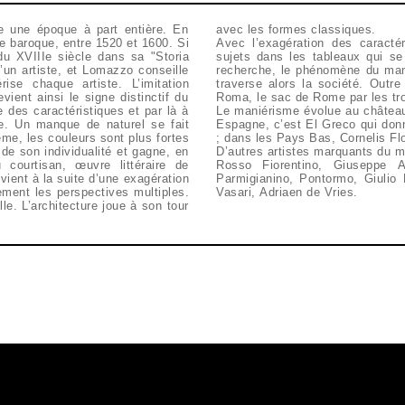
e une époque à part entière. En
avec les formes classiques.
t le baroque, entre 1520 et 1600. Si
Avec l’exagération des caractér
 du XVIIIe siècle dans sa "Storia
sujets dans les tableaux qui se
d’un artiste, et Lomazzo conseille
recherche, le phénomène du mani
ise chaque artiste. L’imitation
traverse alors la société. Outre
ient ainsi le signe distinctif du
Roma, le sac de Rome par les tro
des caractéristiques et par là à
Le maniérisme évolue au château
e. Un manque de naturel se fait
Espagne, c’est El Greco qui donn
rême, les couleurs sont plus fortes
; dans les Pays Bas, Cornelis Flo
 de son individualité et gagne, en
D’autres artistes marquants du m
 courtisan, œuvre littéraire de
Rosso Fiorentino, Giuseppe A
vient à la suite d’une exagération
Parmigianino, Pontormo, Giulio
ement les perspectives multiples.
Vasari, Adriaen de Vries.
le. L’architecture joue à son tour