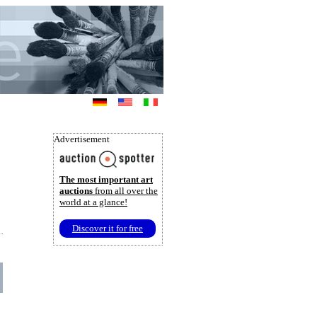
Advertisement
The most important art
auctions
from all over the
world at a glance!
Discover it for free