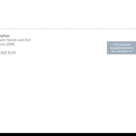
tephan
ßem Hemd und Hut
bois,1996
Informations
supplémentaires
du vendeur >>
5.000 EUR