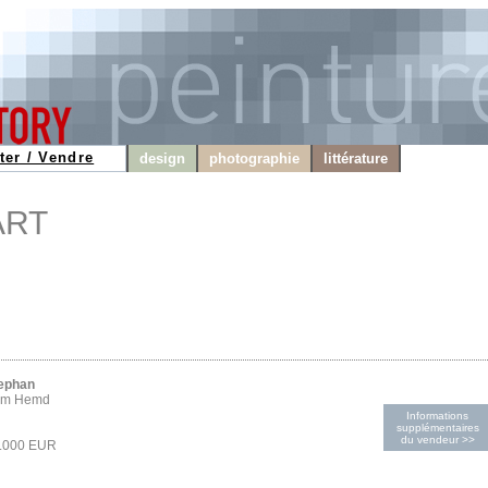
ter / Vendre
design
photographie
littérature
ART
tephan
uem Hemd
Informations
supplémentaires
du vendeur >>
5.000 EUR