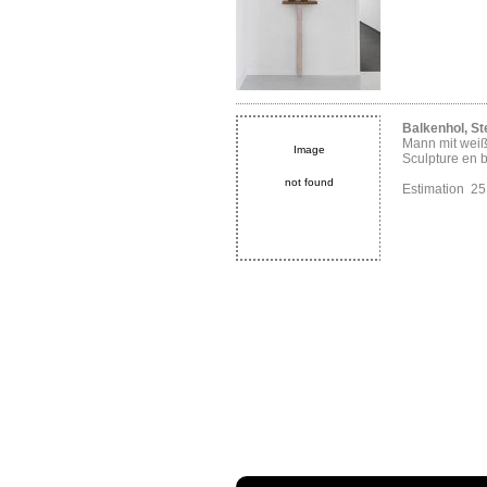
Balkenhol, S
Mann mit wei
Image
Sculpture en 
not found
Estimation 2