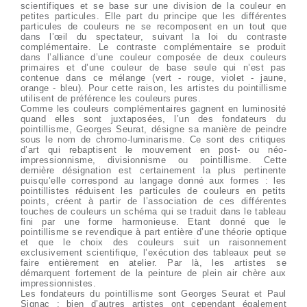
scientifiques et se base sur une division de la couleur en
petites particules. Elle part du principe que les différentes
particules de couleurs ne se recomposent en un tout que
dans l’œil du spectateur, suivant la loi du contraste
complémentaire. Le contraste complémentaire se produit
dans l’alliance d’une couleur composée de deux couleurs
primaires et d’une couleur de base seule qui n’est pas
contenue dans ce mélange (vert - rouge, violet - jaune,
orange - bleu). Pour cette raison, les artistes du pointillisme
utilisent de préférence les couleurs pures.
Comme les couleurs complémentaires gagnent en luminosité
quand elles sont juxtaposées, l’un des fondateurs du
pointillisme, Georges Seurat, désigne sa manière de peindre
sous le nom de chromo-luminarisme. Ce sont des critiques
d’art qui rebaptisent le mouvement en post- ou néo-
impressionnisme, divisionnisme ou pointillisme. Cette
dernière désignation est certainement la plus pertinente
puisqu’elle correspond au langage donné aux formes : les
pointillistes réduisent les particules de couleurs en petits
points, créent à partir de l’association de ces différentes
touches de couleurs un schéma qui se traduit dans le tableau
fini par une forme harmonieuse. Etant donné que le
pointillisme se revendique à part entière d’une théorie optique
et que le choix des couleurs suit un raisonnement
exclusivement scientifique, l’exécution des tableaux peut se
faire entièrement en atelier. Par là, les artistes se
démarquent fortement de la peinture de plein air chère aux
impressionnistes.
Les fondateurs du pointillisme sont Georges Seurat et Paul
Signac ; bien d’autres artistes ont cependant également