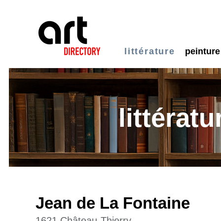
littérature
peinture
littératu
Jean de La Fontaine
1621 Château-Thierry