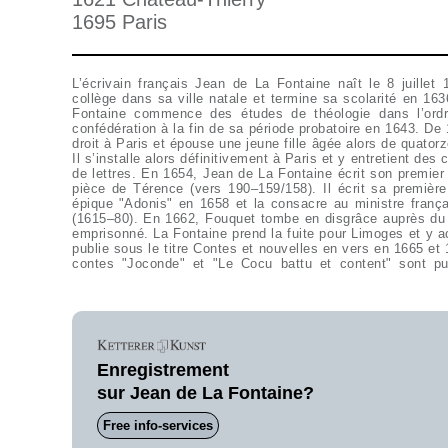
1695 Paris
L’écrivain français Jean de La Fontaine naît le 8 juillet
séjourne à Paris et est accueilli au Palais du Luxe
collège dans sa ville natale et termine sa scolarité en 163
Marguerite de Lorrain (1615–72), la veuve de Gaston d’O
Fontaine commence des études de théologie dans l’ordr
Fontaine se concentre sur son œuvre principale, à savoir le
confédération à la fin de sa période probatoire en 1643. De 
1668 en deux volumes sous le titre "Fables choisies, mise
droit à Paris et épouse une jeune fille âgée alors de quato
A partir de 1672, La Fontaine est l’hôte régulier de Marg
Il s’installe alors définitivement à Paris et y entretient de
veuve d’un banquier. L’auteur a des difficultés avec la c
de lettres. En 1654, Jean de La Fontaine écrit son premier texte, "L’Eunuque", adapté d’une
choix fraîchement paru des Contes et nouvelles est interdit. De 1667 à 1669, le quatrième
pièce de Térence (vers 190–159/158). Il écrit sa première
volume et le cinquième volume des Fables choisies sont
épique "Adonis" en 1658 et la consacre au ministre franç
devient membre de l’Académie Française. En outre, il fait 
(1615–80). En 1662, Fouquet tombe en disgrâce auprès du 
scène de la pièce Le Rendez-Vous représentée uniquement 
emprisonné. La Fontaine prend la fuite pour Limoges et y a
1692, il publie une édition complète révisée des contes. 
publie sous le titre Contes et nouvelles en vers en 1665 et
contes "Joconde" et "Le Cocu battu et content" sont pu
Enregistrement
sur Jean de La Fontaine?
Free info-services