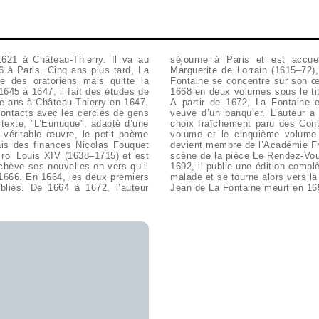
 1621 à Château-Thierry. Il va au
mbourg par son nouveau mécène
6 à Paris. Cinq ans plus tard, La
rléans (1608–60). Là, Jean de La
e des oratoriens mais quitte la
s fables. Celles-ci paraissent en
1645 à 1647, il fait des études de
s en vers par M. de La Fontaine".
rze ans à Château-Thierry en 1647.
uerite de la Sablière (1640–93),
s contacts avec les cercles de gens
ensure toujours plus sévère : un
 véritable œuvre, le petit poème
 publiés. En 1683, La Fontaine
ais des finances Nicolas Fouquet
à la Comédie Française la mise en
roi Louis XIV (1638–1715) et est
quatre fois et non conservée. En
chève ses nouvelles en vers qu’il
La même année, il tombe gravement
 1666. En 1664, les deux premiers
malade et se tourne alors vers la
bliés. De 1664 à 1672, l’auteur
Jean de La Fontaine meurt en 16