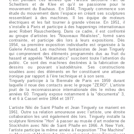
Schwitters et de Klee et qu’il se passionne pour le
mouvement du Bauhaus. En 1944, Tinguely commence son
étude du mouvement dans l’espace en créant ses sculptures
ressemblant à des machines. Il les équipe de moteurs
électriques et les fait tourner à grande vitesse. En 1951, il
s’installe à Paris et participe à des happenings internationaux
avec Robert Rauschenberg. Dans ce cadre, il est confronté
au groupe d’artistes les "Nouveaux Réalistes", formé sans
contrainte, et participe dès lors à leurs expositions. Dès
1954, sa première exposition individuelle est organisée à la
Galerie Arnaud. Les machines fantaisistes de Jean Tinguely
qui comprennent des éléments programmés dus au fruit du
hasard et appelés "Métamatics" suscitent toute l’attention du
public. Ce sont des machines destinées à la fabrication de
dessins ou pouvant s’autodétruire. Ses constructions
soudées avec des éléments en fer constituent une attaque
ironique par rapport à l’ère technique et à son sens.
Tinguely participe à la Biennale de Paris en 1959 durant
laquelle il noue des contacts avec le groupe "ZERO". L’artiste
jouit de la reconnaissance internationale dès le milieu des
années 60. Tinguely expose notamment à la "documenta" 3,
4 et 6 à Cassel entre 1964 et 1977.
L’artiste Niki de Saint Phalle et Jean Tinguely se marient en
1961. Outre sa relation amoureuse avec l’artiste, une étroite
collaboration les unit également dès lors. Tinguely installe la
sculpture féminine "Hon" à passer au musée d’art moderne de
Stockholm avec Niki de Saint Phalle en 1966. A New York,
l’artiste participe la même année à l’exposition "The Machine"